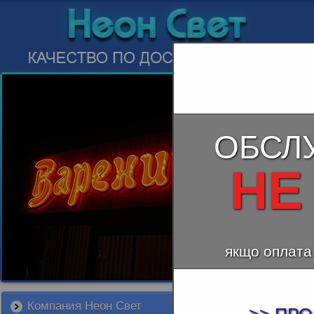
ОБСЛ
НЕ
якщо оплата
Компания Неон Свет