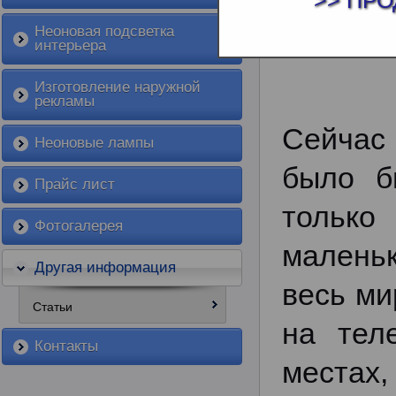
>> ПРО
КУПИТЬ ЛА
Неоновая подсветка
интерьера
Изготовление наружной
рекламы
Сейчас 
Неоновые лампы
было б
Прайс лист
только
Фотогалерея
малень
Другая информация
весь ми
Статьи
на тел
Контакты
местах