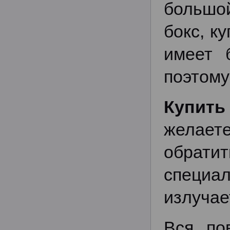
большо
бокс, к
имеет 
поэтому
Купить
желаете
обратит
специа
излучае
Вся по