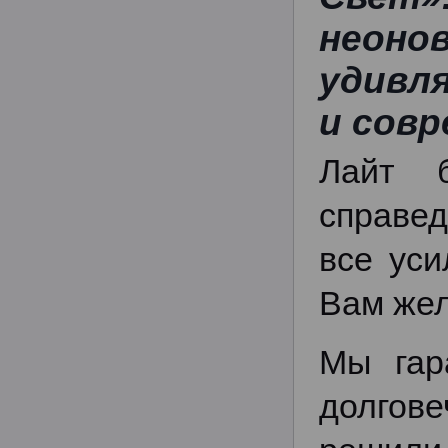
неоно
удивл
и сов
Лайт 
справе
все уси
Вам жел
Мы гар
долгов