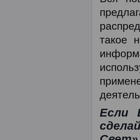
предла
распред
такое 
информа
исполь
примен
деятель
Если 
сдела
Свет