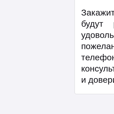
Закажит
будут 
удовол
пожелан
телефо
консуль
и довер