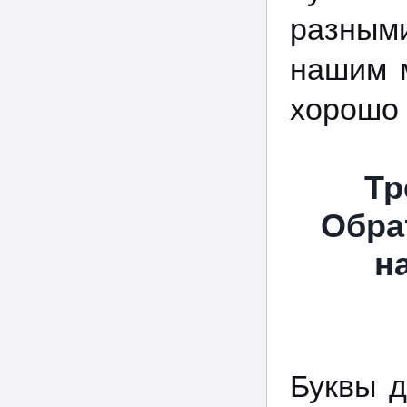
разными
нашим м
хорошо 
Тр
Обра
н
Буквы д