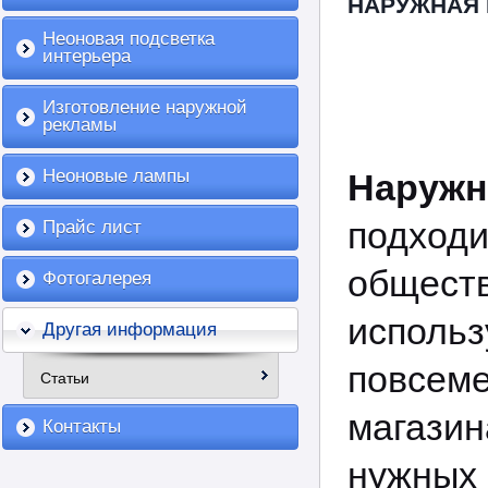
НАРУЖНАЯ 
Неоновая подсветка
интерьера
Изготовление наружной
рекламы
Неоновые лампы
Наружн
подхо
Прайс лист
общес
Фотогалерея
исполь
Другая информация
повсем
Статьи
магази
Контакты
нужных 