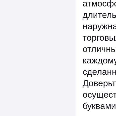
атмосф
длител
наружн
торгов
отличн
каждом
сдела
Доверьт
осущес
буквами