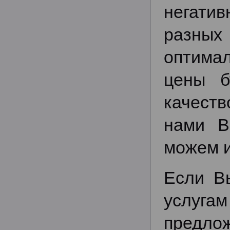
негатив
разных
оптима
цены б
качеств
нами В
можем и
Если В
услугам
предло