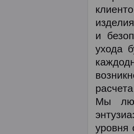
клиент
изделия
и безо
ухода б
каждод
возник
расчет
Мы лю
энтузиа
уровня 