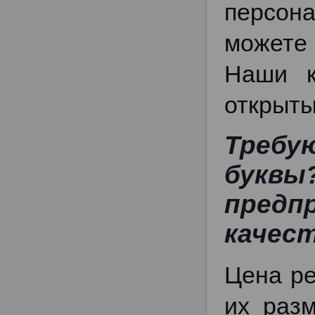
персон
можете 
Наши к
открыты
Требу
букв
пред
качес
Цена ре
их раз