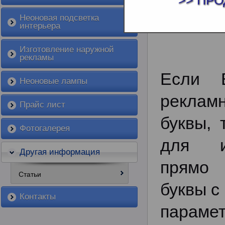
>> ПРО
РЕКЛАМНЫЕ
Неоновая подсветка
интерьера
Изготовление наружной
рекламы
Если 
Неоновые лампы
рекла
Прайс лист
буквы, 
Фотогалерея
для ин
Другая информация
прямо 
Статьи
буквы с
Контакты
параме