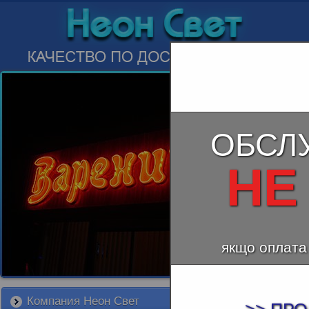
ОБСЛ
НЕ
якщо оплата
Компания Неон Свет