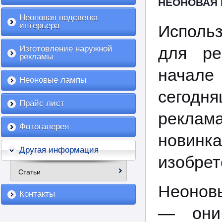
НЕОНОВАЯ
Неоновая подсветка
интерьера
Исполь
для р
Изготовление наружной
рекламы
начале 
Неоновые лампы
сегодн
Прайс лист
рекла
Фотогалерея
новин
Другая информация
изобрет
Статьи
Неоновы
Контакты
— они 