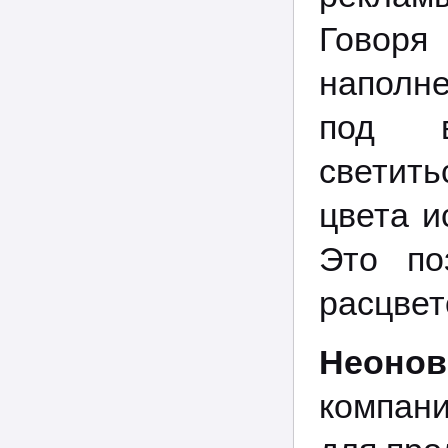
Говоря
наполне
под в
светит
цвета и
Это по
расцвет
Неонов
компани