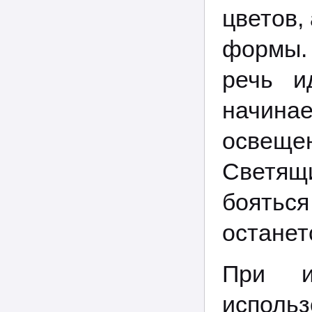
цветов,
формы.
речь и
начинае
освеще
Светящи
боятьс
останет
При и
использ