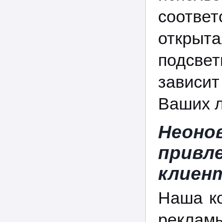
соответ
открыт
подсвет
зависи
Ваших л
Неоно
привл
клиен
Наша ко
рекламы