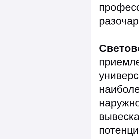
профес
разочар
Свет
приемл
униве
наибол
наруж
вывеск
потен