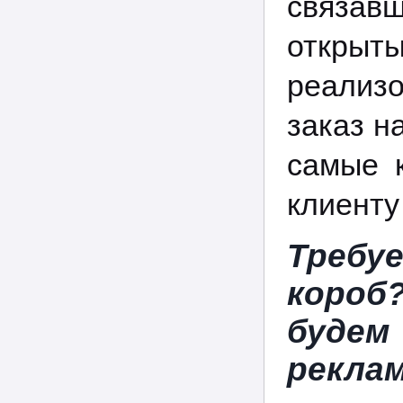
связав
открыт
реализ
заказ н
самые к
клиенту
Требу
короб
буде
реклам