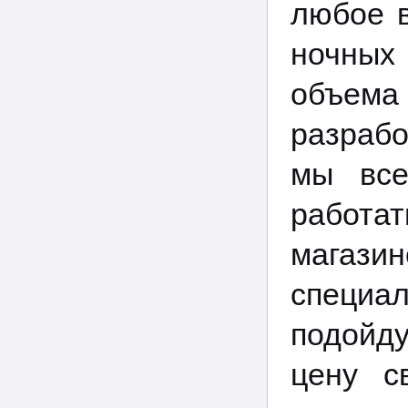
любое в
ночных
объема
разрабо
мы все
работа
магази
специал
подойд
цену с