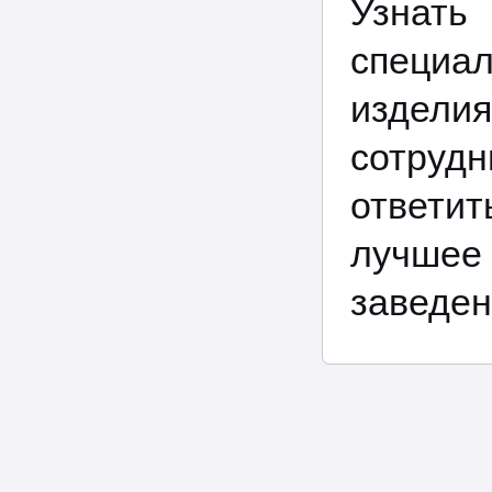
Узнать
специа
издели
сотруд
ответит
лучшее
заведен