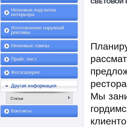
СВЕТОВОЙ 
Неоновая подсветка
интерьера
Изготовление наружной
рекламы
Плани
Неоновые лампы
рассмат
Прайс лист
предлож
Фотогалерея
рестора
Другая информация
Мы зани
Статьи
горди
Контакты
клиенто