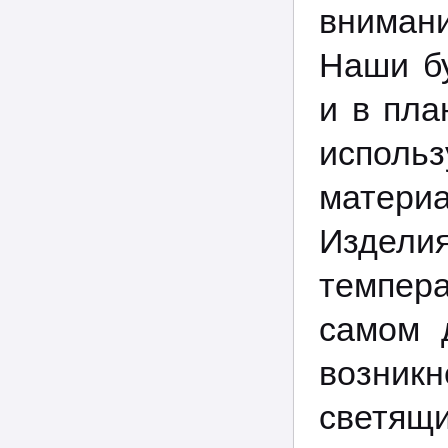
внимани
Наши бу
и в пла
испол
материа
Издели
темпер
самом 
возникн
светя