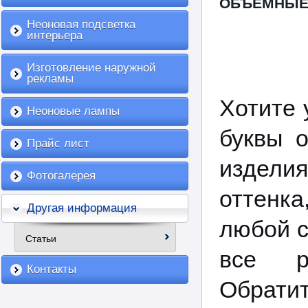
ОБЪЕМНЫЕ 
Неоновая подсветка
интерьера
Изготовление наружной
рекламы
Хотите 
Неоновые лампы
буквы 
Прайс лист
изделия
Фотогалерея
оттенк
Другая информация
любой с
Статьи
все р
Контакты
Обратит