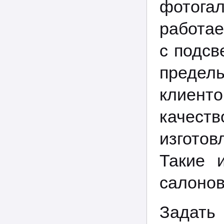
фотога
работае
с подсв
предель
клиент
качест
изгото
Такие 
салонов
Задат