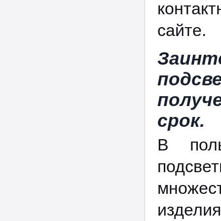
контак
сайте.
Заин
подсв
получ
срок.
В пол
подсве
множес
издели