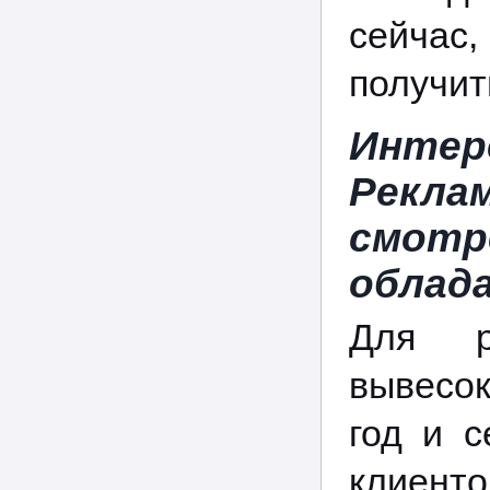
сейчас
получит
Инте
Рекл
смотр
облад
Для р
вывесо
год и 
клиент