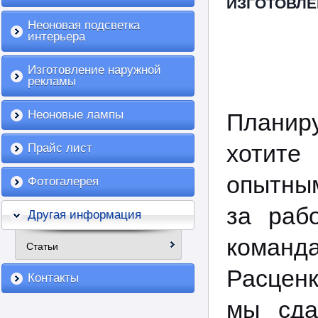
ИЗГОТОВЛЕ
Неоновая подсветка
интерьера
Изготовление наружной
рекламы
Неоновые лампы
Планир
хотите
Прайс лист
опытны
Фотогалерея
за раб
Другая информация
команд
Статьи
Расценк
Контакты
мы сда