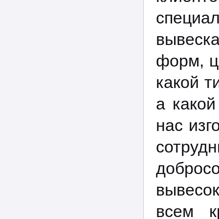
специ
вывеск
форм, ц
какой т
а какой
нас изг
сотруд
доброс
вывесок
всем к