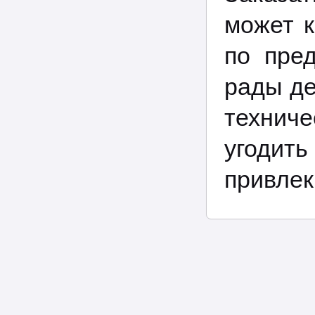
может к
по пре
рады де
технич
угоди
привлек