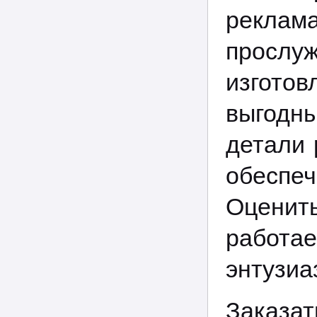
реклама
просл
изготов
выгодны
детали 
обеспе
Оценит
работа
энтузиа
Заказ