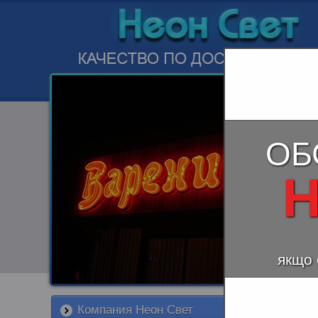
ОБ
Н
якщо 
Компания Неон Свет