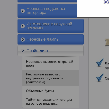
РЕКЛ
>
Неоновая подсветка
интерьера
Изготовление наружной
рекламы
Неоновые лампы
Прайс лист
Неоновые вывески, открытый
Л
неон
ар
Рекламные вывески с
внутренней подсветкой
Св
(лайтбоксы)
Объемные буквы
Таблички, указатели, стенды
на основе пластика