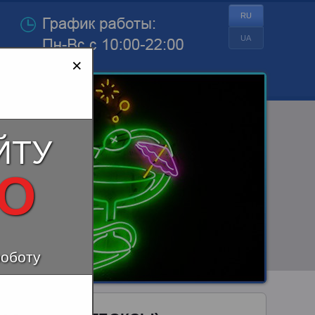
RU
UA
×
ЙТУ
НО
роботу