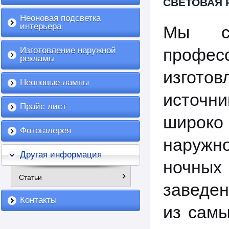
СВЕТОВАЯ 
Неоновая подсветка
интерьера
Мы сп
профес
Изготовление наружной
рекламы
изгот
Неоновые лампы
источн
Прайс лист
широк
Фотогалерея
наружн
Другая информация
ночных
Статьи
заведен
Контакты
из сам