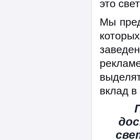
это све
Мы пред
котор
заведен
рекламе
выделя
вклад в
дос
све