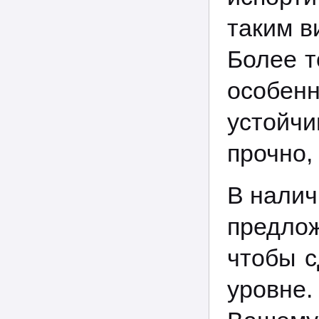
таким в
Более т
особе
устойч
прочно,
В налич
предлож
чтобы с
уровн