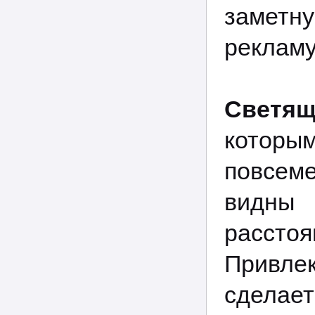
заметн
рекламу
Светящ
которым
повсеме
видны
расстоя
Привл
сделае