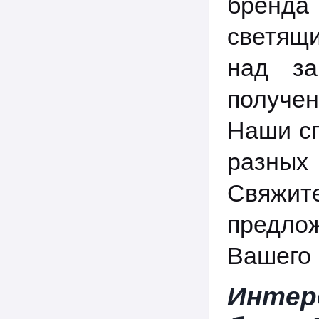
бренда
светящ
над за
получе
Наши сп
разных
Свяжи
предло
Вашего 
Интер