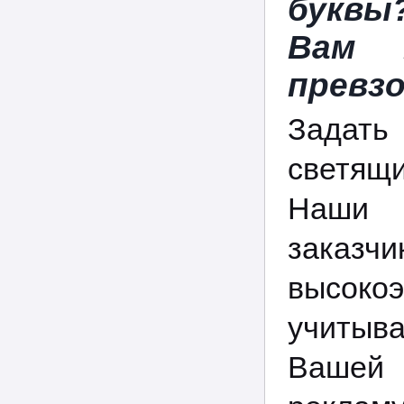
буквы
Вам 
превзо
Задат
светящи
Наши 
зака
высок
учитыв
Вашей 