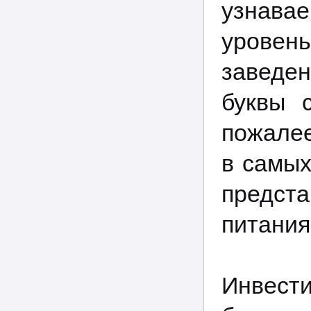
узнава
уровен
заведен
буквы 
пожалее
в самых
предст
питания
Инвести