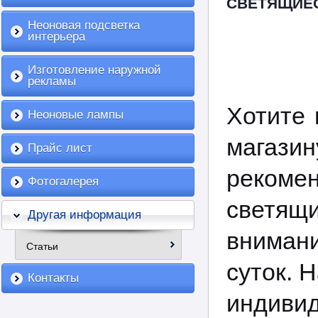
СВЕТЯЩИЕС
Неоновая подсветка
интерьера
Изготовление наружной
рекламы
Хотите 
Неоновые лампы
магази
Прайс лист
рекоме
Фотогалерея
светящи
Другая информация
вниман
Статьи
суток. 
Контакты
индивид