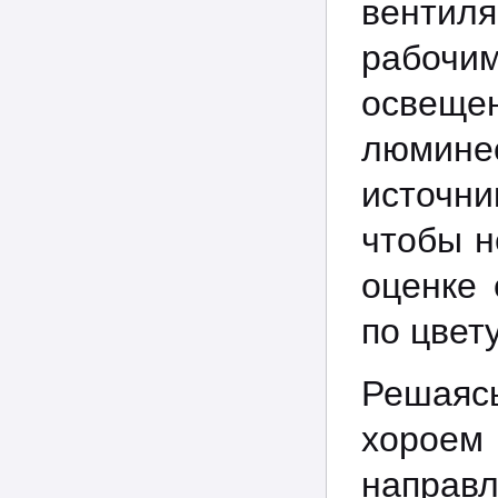
вентиля
рабочи
освеще
люмин
источн
чтобы н
оценке 
по цвету
Решаяс
хороем 
направ