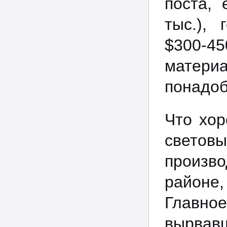
поста, 
тыс.),
$300-45
матери
понадоб
Что хор
светов
произво
районе,
Главно
вырвавш