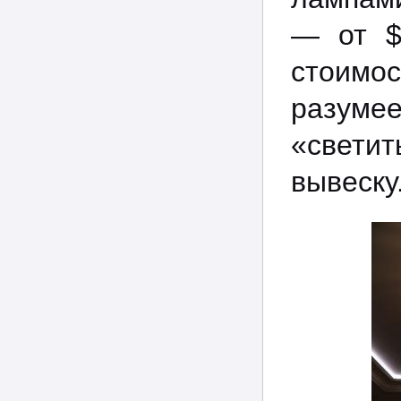
— от $
стоимос
разуме
«светит
вывеску