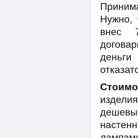
Принима
Нужно, 
внес 
договар
деньги 
отказат
Стоимо
издели
дешевы
настен
лампами