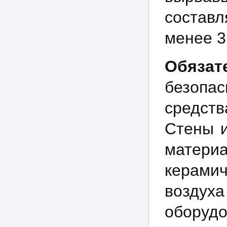
состав
менее 3
Обязат
безопа
средст
Стены и
матер
керами
воздух
оборуд