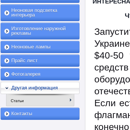
ИНТЕРЕСН
Неоновая подсветка
Ч
интерьера
Изготовление наружной
Запуст
рекламы
Украине
Неоновые лампы
$40-50 
Прайс лист
средст
Фотогалерея
оборуд
Другая информация
отечес
Если ес
Статьи
флагман
Контакты
конеч