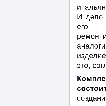
итальян
И дело 
его 
ремонт
аналог
изделие
это, со
Компл
состои
создан