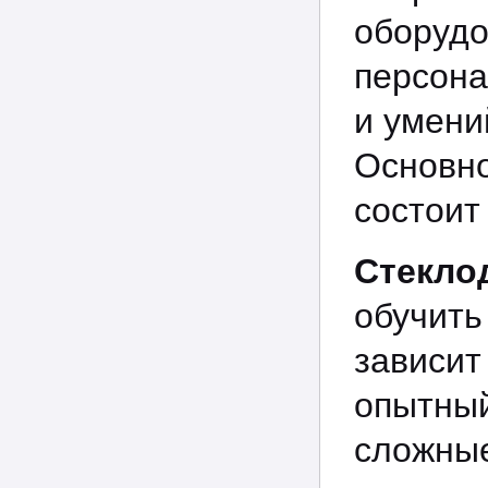
оборуд
персона
и умени
Основн
состоит
Стекло
обучить
зависи
опытный
сложные