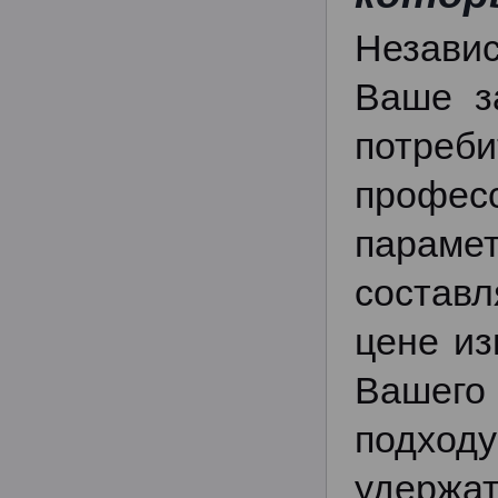
Незави
Ваше з
потре
профес
параме
составл
цене из
Вашего
подход
удержат