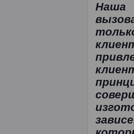
Наша 
вызов
тольк
клиен
прив
клие
принц
совер
изго
завис
котор