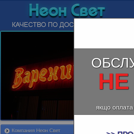
ОБСЛ
НЕ
якщо оплата
Компания Неон Свет