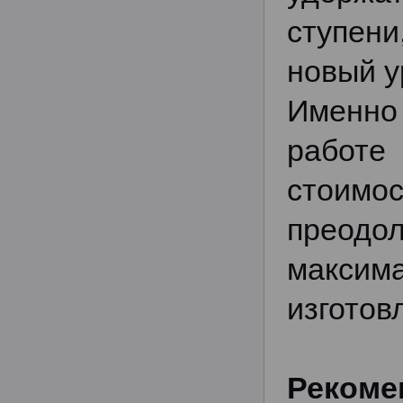
ступени
новый у
Именно
работе
стоимос
преод
максим
изготов
Рекоме