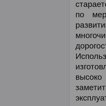
старает
по мер
разви
многоч
дорого
Исполь
изготов
высоко
замети
эксплуа