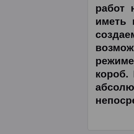
работ 
иметь 
созда
возмож
режиме
короб.
абсо
непоср