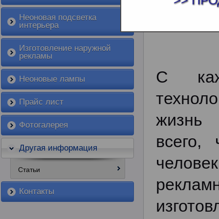
>> ПРО
СВЕТОВОЙ 
Неоновая подсветка
интерьера
Изготовление наружной
рекламы
С ка
Неоновые лампы
техно
Прайс лист
жизнь 
Фотогалерея
всего,
Другая информация
чело
Статьи
рекла
Контакты
изготов