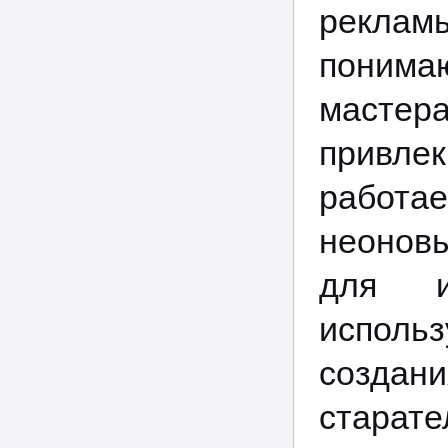
реклам
понима
масте
привле
работа
неоновы
для и
исполь
создан
старате