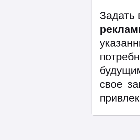
Задать
рекла
указан
потреб
будущи
свое з
привлек