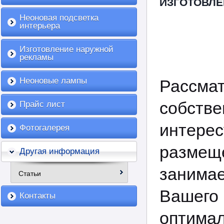
ИЗГОТОВЛЕ
Неоновая подсветка
интерьера
Изготовление наружной
рекламы
Неоновые лампы
Рассма
собст
Прайс лист
интерес
Фотогалерея
разм
Другая информация
занимае
Статьи
Вашег
Контакты
оптимал