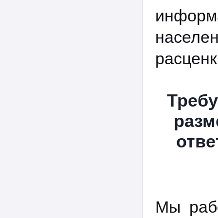
информ
населе
расценк
Требу
разм
отве
Мы раб