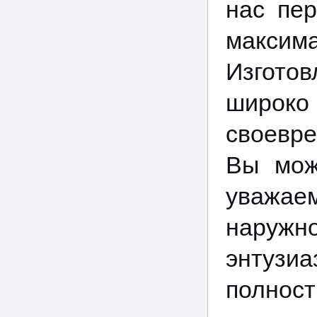
нас пе
максим
Изгото
широко
своевр
Вы мож
уважае
наружн
энтузи
полност