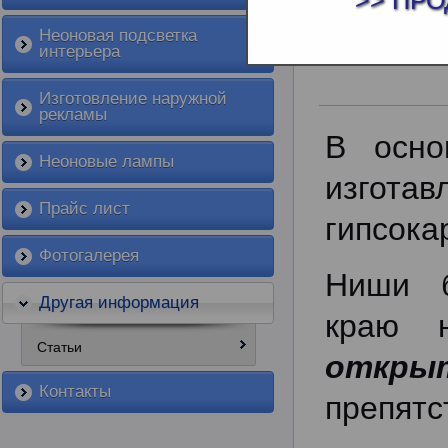
>> ПРО
ИНТЕРЕСН
Неоновая подсветка
интерьера
Изготовление наружной
рекламы
В осно
Неоновые лампы
изго
Прайс лист
гипсока
Фотогалерея
Ниши 
Другая информация
краю 
Статьи
откры
Контакты
препятс