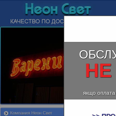
ОБСЛ
НЕ
якщо оплата
Компания Неон Свет