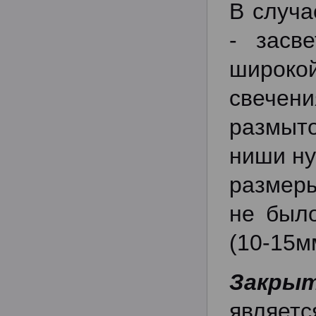
В случа
- засве
широко
свечен
размыт
ниши ну
размер
не было
(10-15м
Закры
являет