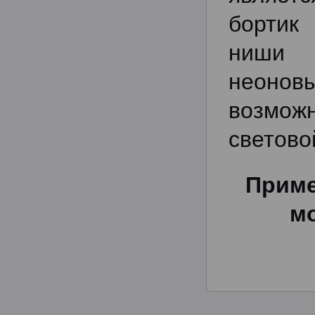
бортик
ниши 
неоно
возмо
светово
Приме
м