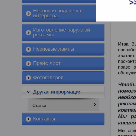
НАЗВ
>
Неоновая подсветка
интерьера
Изготовление наружной
рекламы
Итак, В
Неоновые лампы
прорабо
хватае
проконт
Прайс лист
право 
обслужи
Фотогалерея
Чтобы
помож
Другая информация
необхо
рекла
Статьи
компан
Мы ра
Контакты
киевля
Мы спец