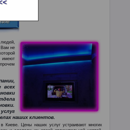
<<
 людей,
 Вам не
оторой
ы имеют
прочем
ании,
е всех
ановки
тдела
новки.
услуг
елах наших клиентов.
 в Киеве. Цены наших услуг устраивают многих