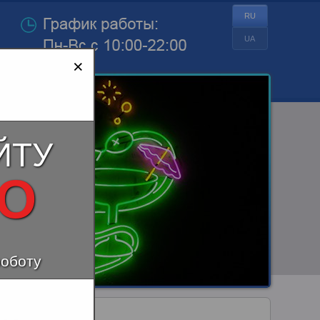
RU
UA
×
ЙТУ
НО
роботу