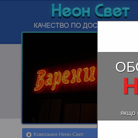
ОБ
Н
якщо 
Компания Неон Свет