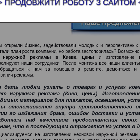
АНИЕ СТРАНИЦЫ
> ПРОДОВЖИТИ РОБОТУ З САЙТОМ 
ы открыли бизнес, задействовали молодых и перспективных
тали план роста компании, но работа застопорилась? Возможно
т
наружной рекламы в Киеве, цены
и изготовление к
ролируют наши сотрудники. После монтажа все наши клиент
обращаться к нам за помощью в ремонте, демонтаже и 
вании рекламы.
 дать людям узнать о товарах и услугах комп
ет наружная реклама (Киев, цены). Изготовлени
димых материалов для плакатов, освещения, уст
мы отслеживается внутри производственного о
ии во избежания брака, ошибок доставки и уста
ботаем над качеством предоставления своих 
нам, что в последующем отражается на успехе в д
иализируемся на изготовлении неоновой наружной рекламы