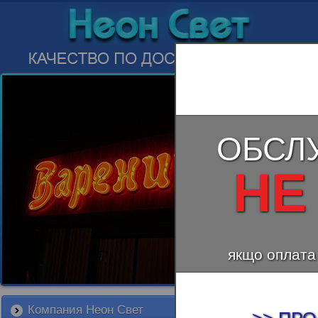
ОБСЛ
НЕ
якщо оплата
Компания Неон Свет