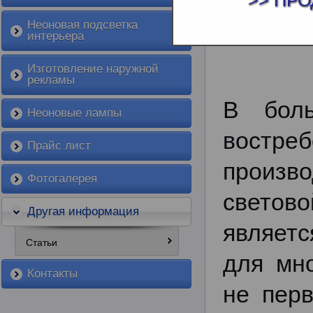
>> ПРО
ПРОИЗВОДС
Неоновая подсветка
интерьера
Изготовление наружной
рекламы
В боль
Неоновые лампы
вост
Прайс лист
произ
Фотогалерея
свето
Другая информация
являет
Статьи
для мн
Контакты
не перв