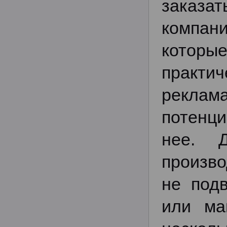
заказа
компан
которы
практи
реклам
потенци
нее. Д
произво
не под
или ма