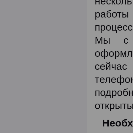
нескол
работы
процесс
Мы с 
оформле
сейчас
телефо
подроб
открыты
Необх