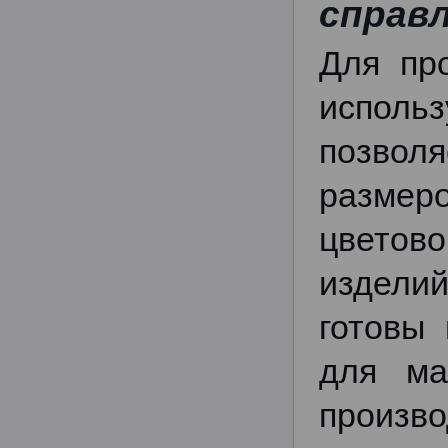
справл
Для пр
исполь
позвол
размер
цветово
издели
готовы
для ма
произв