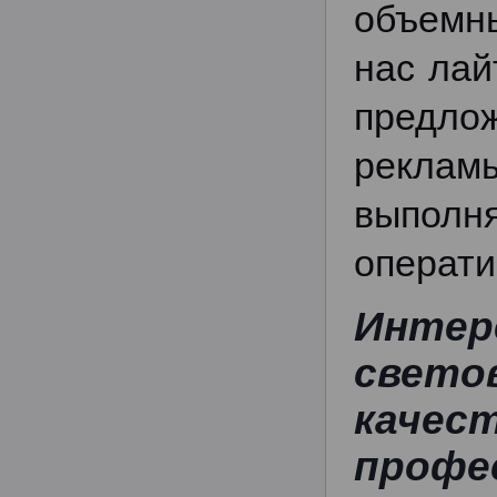
объемны
нас лай
предл
реклам
выполня
операти
Инте
свет
каче
профе