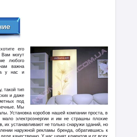
хотите его
 Вам могут
ме любого
нам важна
са у нас и
, такой тип
ских и даже
метных под
вечные. Мы
лы. Установка коробов нашей компании проста, в
 мало электроэнергии и им не страшны плохие
, их устанавливают не только снаружи зданий, но
лении наружной рекламы бренда, обратившись к
еле качественно. У нас ценят клиентов и от всех