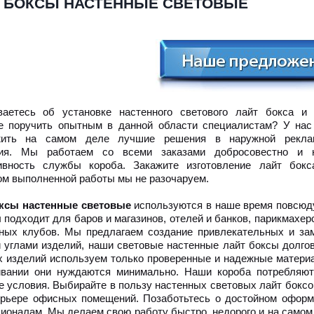
 БОКСЫ НАСТЕННЫЕ СВЕТОВЫЕ
аетесь об установке настенного светового лайт бокса и 
е поручить опытным в данной области специалистам? У нас
жить на самом деле лучшие решения в наружной рекла
ния. Мы работаем со всеми заказами добросовестно и 
вность службы короба. Закажите изготовление лайт бок
ом выполненной работы мы не разочаруем.
ксы настенные световые
используются в наше время повсюду
 подходит для баров и магазинов, отелей и банков, парикмахер
ных клубов. Мы предлагаем создание привлекательных и за
 углами изделий, наши световые настенные лайт боксы долго
х изделий используем только проверенные и надежные материа
вании они нуждаются минимально. Наши короба потребляют
е условия. Выбирайте в пользу настенных световых лайт боксов
ерьере офисных помещений. Позаботьтесь о достойном оформ
ионалам. Мы делаем свою работу быстро, недорого и на самом д