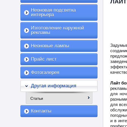
ЛАЙТ
Неоновая подсветка
интерьера
Изготовление наружной
рекламы
Задумыв
Неоновые лампы
создани
предло
Прайс лист
заведе
эффекти
Фотогалерея
качеств
Лайт бо
Другая информация
рекламы
для ноч
Статьи
разными
для все
обслужи
Контакты
погодны
и в инт
професс