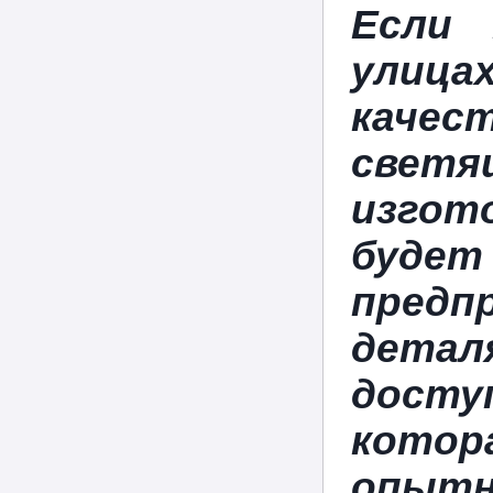
Если 
улиц
каче
свет
изгот
буде
пред
дета
досту
котор
опытн