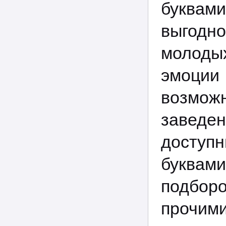
буквам
выгодно
молодых
эмоции
возмо
заведе
доступ
буквам
подборо
прочими