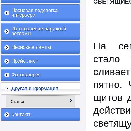
СВЕТЯЩИЕ
Неоновая подсветка
интерьера
Изготовление наружной
рекламы
На се
Неоновые лампы
стало 
Прайс лист
сливае
Фотогалерея
пятно.
Другая информация
щитов 
Статьи
дейст
Контакты
светящ