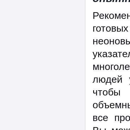
Рекоме
готовы
неонов
указате
многол
людей 
чтобы 
объемны
все пр