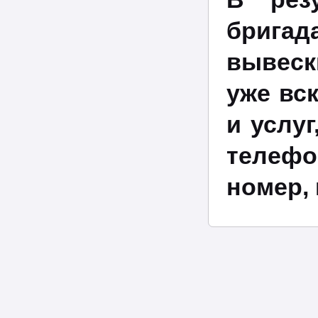
брига
вывеск
уже вс
и услу
телефо
номер,