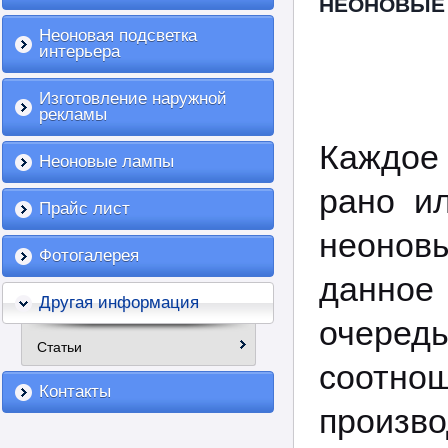
НЕОНОВЫЕ 
Неоновая подсветка
интерьера
Изготовление наружной
рекламы
Каждо
Неоновые лампы
рано и
Прайс лист
неонов
Фотогалерея
данное
Другая информация
очередь
Статьи
соотно
Контакты
произво