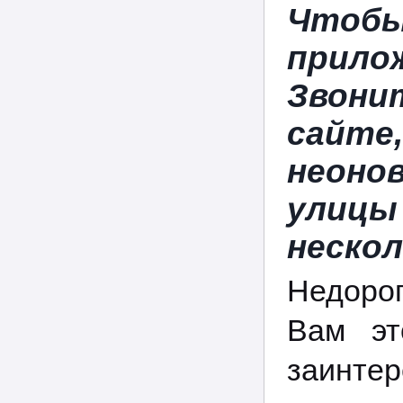
Чтобы
прил
Звони
сайте
неоно
улицы
неско
Недоро
Вам эт
заинте