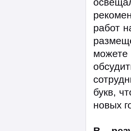
освеща
рекоме
работ н
размещ
можете 
обсудит
сотруд
букв, ч
новых г
В рез