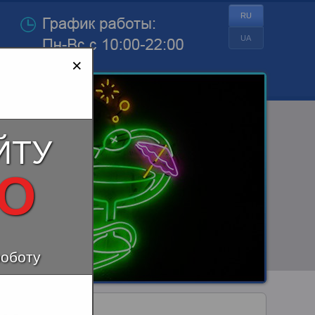
RU
UA
×
ЙТУ
НО
роботу