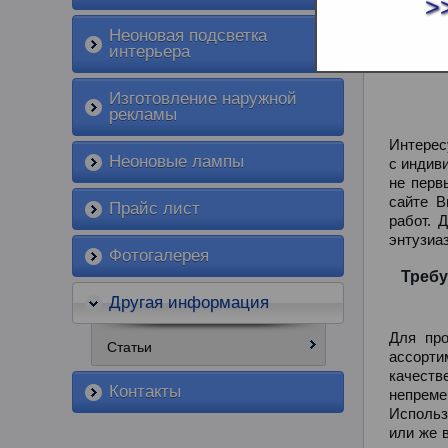
ПРОИ
>
Неоновая подсветка
интерьера
Изготовление наружной
рекламы
Интерес
Неоновые лампы
с индив
не перв
сайте В
Прайс лист
работ. 
энтузиа
Фотогалерея
Требу
Другая информация
Для пр
Статьи
ассорти
качеств
Контакты
непреме
Использ
или же 