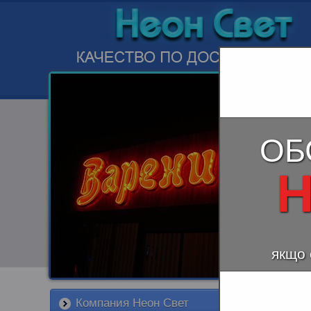
ОБ
Н
якщо 
Компания Неон Свет