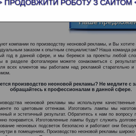
ЗВОДСТВО НЕОНОВОЙ РЕКЛАМЫ
> ПРОДОВЖИТИ РОБОТУ З САЙТОМ 
уют компании по производству неоновой рекламы, и Вы хотите
идуальным заказом к опытным специалистам? Наша команда ра
ый год в данной сфере, и мы беремся за проекты любой сло
ы в разделе фотогалереи можете ознакомиться с результа
Для всех клиентов мы работаем над рекламой старательно и
змом.
ется производство неоновой рекламы? Не медлите с з
обращайтесь к профессионалам в данной сфере.
оизводства неоновой рекламы мы используем качественны
менте по цветовым оттенкам. Изготовить лампы мы нагот
енный и эстетичный результат. Обратитесь к нам по вопросу
нно понравится. Изготовленные лампы будут служить долгове
ование неоновых подсветок безопасно и работают они бесшу
внутри в помещениях. Производство неоновой рекламы широко 