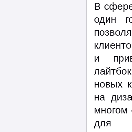
В сфере
один г
позвол
клиенто
и прив
лайтбо
новых к
на диз
многом 
для к