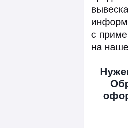
вывес
информа
с приме
на наше
Нуже
Обр
офор