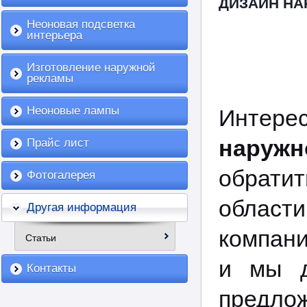
ДИЗАЙН Н
Неоновая подсветка
интерьера
Изготовление наружной
рекламы
Неоновые лампы
Интер
наружн
Прайс лист
обрат
Фотогалерея
област
Другая информация
компан
Статьи
и мы д
Контакты
предло