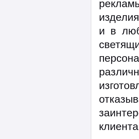
реклам
изделия
и в лю
светящ
персона
различн
изгот
отказ
заинте
клиента