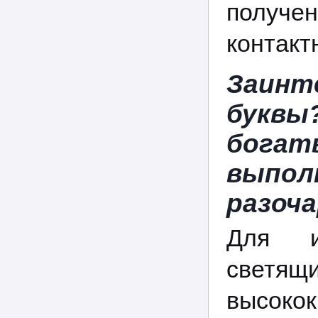
получен
контакт
Заинт
буквы
бог
выпо
разоч
Для и
светящ
высоко