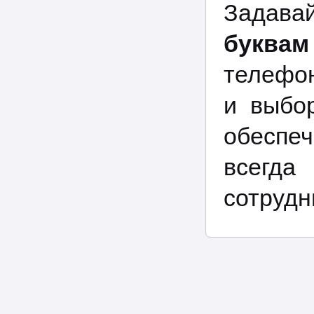
Задав
буквам
телефо
и выбор
обеспе
всегда
сотрудн