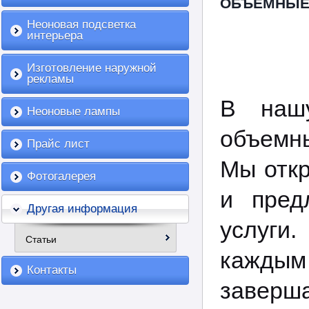
ОБЪЕМНЫЕ
Неоновая подсветка
интерьера
Изготовление наружной
рекламы
В наш
Неоновые лампы
объемны
Прайс лист
Мы откр
Фотогалерея
и пред
Другая информация
услуги
Статьи
кажды
Контакты
заверша