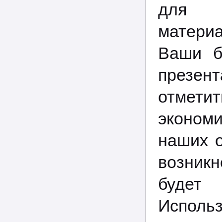
для д
матери
Ваши б
презен
отметит
экономи
наших о
возник
будет
Использ