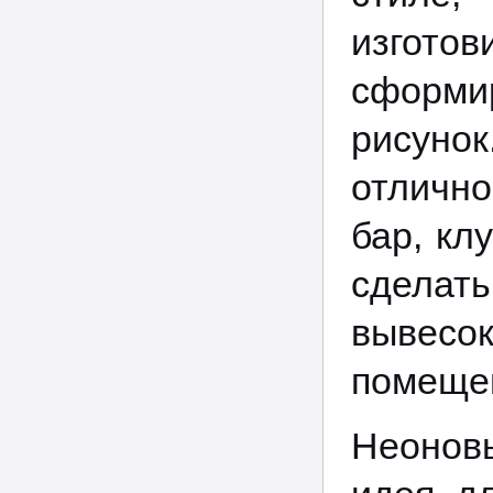
изгото
сформи
рисуно
отлично
бар, кл
сделать
вывесок
помеще
Неонов