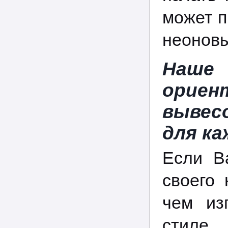
может п
неоновы
Наше
ориен
вывес
для ка
Если В
своего 
чем из
стиле,