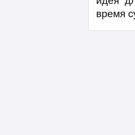
идея д
время с