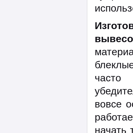
использ
Изгот
вывесо
материа
блеклы
част
убедит
вовсе о
работае
начать 