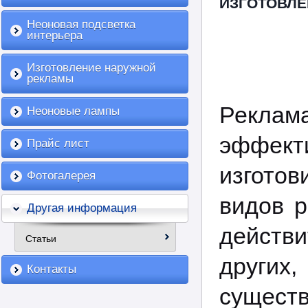
ИЗГОТОВЛ
Неоновая подсветка
интерьера
Изготовление наружной
рекламы
Рекла
Неоновые лампы
эффект
Прайс лист
изготов
Фотогалерея
видов р
Другая информация
действ
Статьи
других
Контакты
сущест