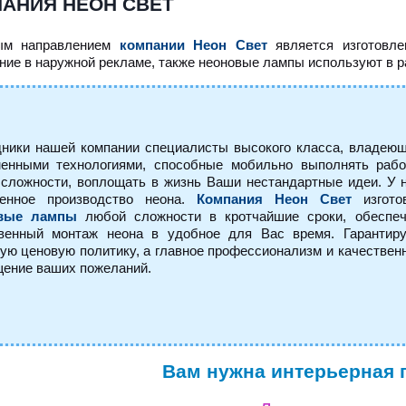
АНИЯ НЕОН СВЕТ
ым направлением
компании Неон Свет
является изготовле
ние в наружной рекламе, также неоновые лампы используют в р
ники нашей компании специалисты высокого класса, владею
менными технологиями, способные мобильно выполнять раб
сложности, воплощать в жизнь Ваши нестандартные идеи. У 
венное производство неона.
Компания
Неон Свет
изгото
вые лампы
любой сложности в кротчайшие сроки, обеспе
твенный монтаж неона в удобное для Вас время. Гарантир
ую ценовую политику, а главное профессионализм и качествен
ение ваших пожеланий.
Вам нужна интерьерная 