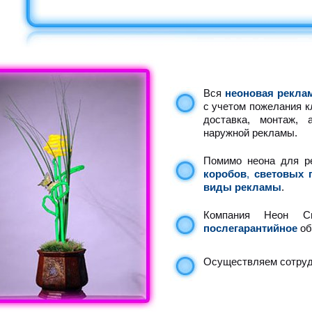
Вся
неоновая рекла
с учетом пожелания к
доставка, монтаж, 
наружной рекламы.
Помимо неона для р
коробов
,
световых 
виды рекламы
.
Компания Неон С
послегарантийное
об
Осуществляем сотрудн