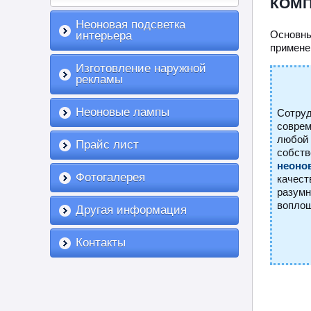
КОМП
Неоновая подсветка
интерьера
Основн
примене
Изготовление наружной
рекламы
Неоновые лампы
Сотруд
совре
любой 
Прайс лист
собст
неоно
Фотогалерея
качес
разумн
воплощ
Другая информация
Контакты