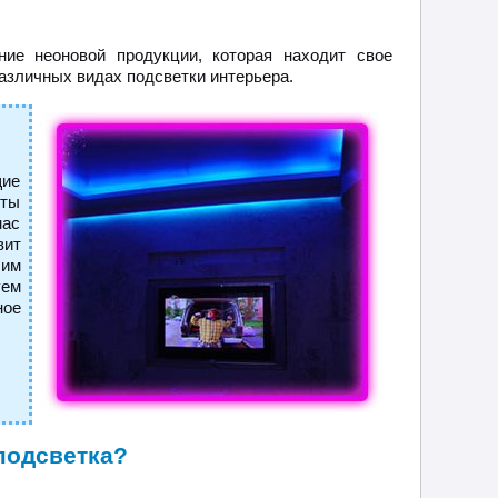
ние неоновой продукции, которая находит свое
азличных видах подсветки интерьера.
щие
оты
нас
вит
чим
уем
ное
подсветка?