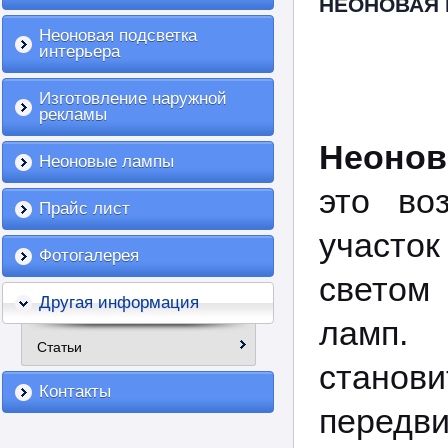
НЕОНОВАЯ 
Неоновая подсветка
интерьера
Изготовление наружной
рекламы
Неонов
Неоновые лампы
это во
Прайс лист
участо
Фотогалерея
светом
Другая информация
ламп.
Статьи
станов
Контакты
передв