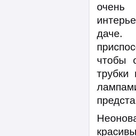
очень 
интерь
даче.
приспос
чтобы 
трубки 
лампам
предста
Неонов
красив