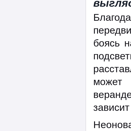
выгля
Благод
передви
боясь н
подсве
расста
может 
веранд
зависит
Неонова