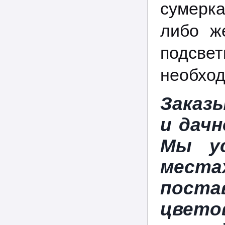
сумерка
либо ж
подсвет
необход
Заказ
и дачн
Мы у
мест
поста
цветов