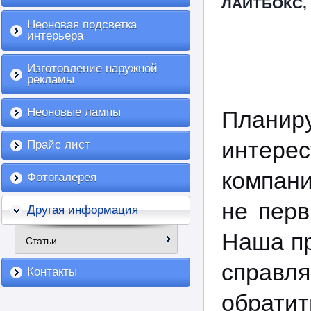
ЛАЙТБОКС,
Неоновая подсветка
интерьера
Изготовление наружной
рекламы
Неоновые лампы
Планир
интере
Прайс лист
компани
Фотогалерея
не перв
Другая информация
Наша пр
Статьи
справл
Контакты
обрат