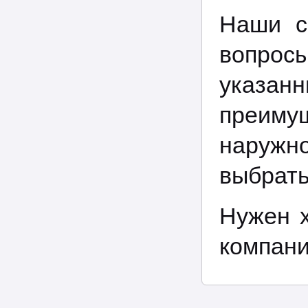
Наши с
вопросы
указан
преиму
наружн
выбрать
Нужен 
компани