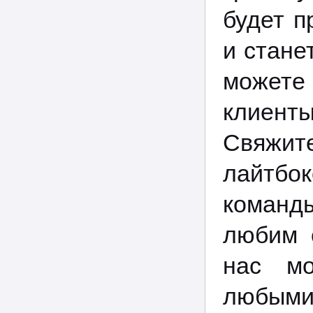
будет п
и стане
можете 
клиент
Свяжит
лайтбок
команд
любим с
нас мо
любыми