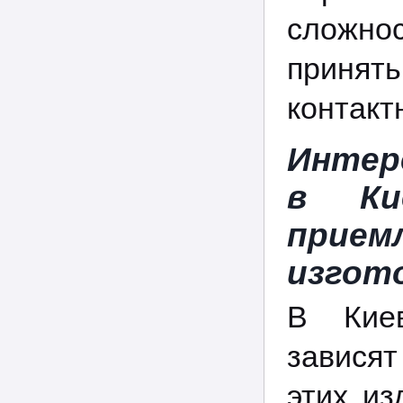
сложнос
принят
контакт
Интер
в Ки
прие
изгото
В Кие
зависят
этих из