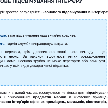
ОВЕ ПІДСВІЧУВАННЯ ІНТЕР'ЄРУ
 рік зростає популярність
неонового підсвічування в інтер'єра
рше,
таке підсвічування надзвичайно красиве,
ге,
термін служби виправдовує витрати.
ні переваги, крім дивовижного зовнішнього вигляду - це
ість неону.
За рахунок відсутності нитки розжарювання
дині ламп, неонова трубка не може перегоріти або замкнути
играє у всіх видів декоративної підсвітки.
 лампи в даний час застосовуються не тільки для
підсвічуванн
в
і різноманітних
предметів меблів
в житлових приміщенн
ування інтер'єрів офісних приміщень, магазинів, кінотеатрів,