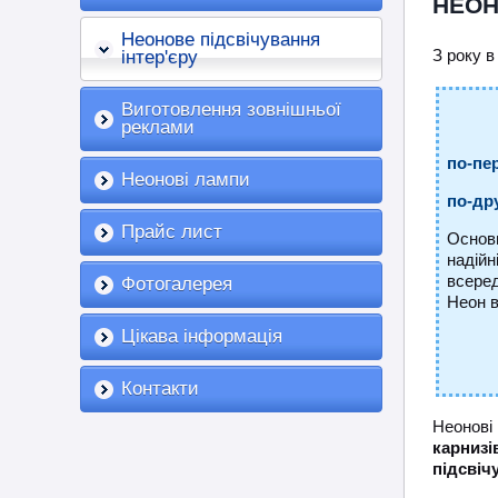
НЕОН
Неонове підсвічування
інтер'єру
З року в
Виготовлення зовнішньої
реклами
по-пе
Неонові лампи
по-дру
Прайс лист
Основ
надійн
всере
Фотогалерея
Неон в
Цікава інформація
Контакти
Неонові
карнизі
підсвіч