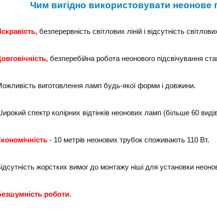
Чим вигідно використовувати неонове п
скравість,
безперервність світлових ліній і відсутність світлови
овговічність,
безперебійна робота неонового підсвічування стан
ожливість виготовлення ламп будь-якої форми і довжини.
ирокий спектр колірних відтінків неонових ламп (більше 60 видів
кономічність
- 10 метрів неонових трубок споживають 110 Вт.
ідсутність жорстких вимог до монтажу ніші для установки неонов
езшумність роботи.