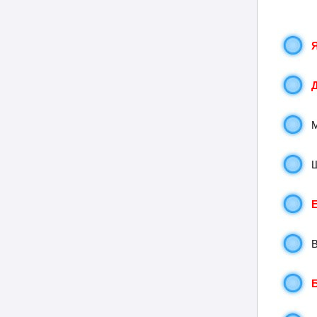
Я
Д
М
Ш
Е
В
Б