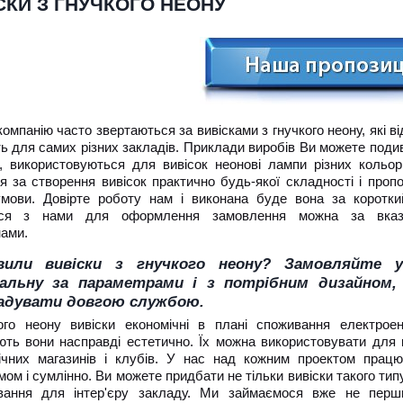
СКИ З ГНУЧКОГО НЕОНУ
омпанію часто звертаються за вивісками з гнучкого неону, які ві
ь для самих різних закладів. Приклади виробів Ви можете поди
і, використовуються для вивісок неонові лампи різних кольор
я за створення вивісок практично будь-якої складності і проп
 умови. Довірте роботу нам і виконана буде вона за коротки
тися з нами для оформлення замовлення можна за вказ
ами.
авили вивіски з гнучкого неону? Замовляйте 
альну за параметрами і з потрібним дизайном,
адувати довгою службою.
ого неону вивіски економічні в плані споживання електроене
ють вони насправді естетично. Їх можна використовувати для 
нічних магазинів і клубів. У нас над кожним проектом прац
мом і сумлінно. Ви можете придбати не тільки вивіски такого типу
ування для інтер'єру закладу. Ми займаємося вже не перш