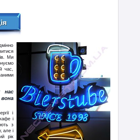
дмінно
витися
ів. Ми
онуємо
й час,
аними
у нас
 вона
ргії і
кафе і
юють з
, але і
ий рік