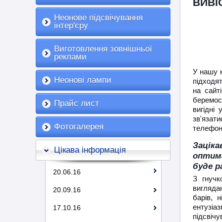
ВИВІ
Неонове підсвічування
інтер'єру
Виготовлення зовнішньої
реклами
У нашу к
Неонові лампи
підходят
на сайт
беремос
Прайс лист
вигідні
зв'яза
Фотогалерея
телефон
Зацік
Цікава інформація
оптим
буде р
20.06.16
З гнучк
вигляда
20.09.16
барів, 
ентузіаз
17.10.16
підсвіч