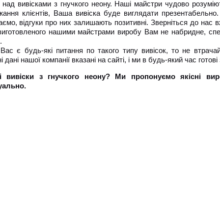
над вивісками з гнучкого неону. Наші майстри чудово розуміют
жання клієнтів, Ваша вивіска буде виглядати презентабельно. 
аємо, відгуки про них залишають позитивні. Зверніться до нас в
виготовленого нашими майстрами виробу Вам не набридне, спе
.
Вас є будь-які питання по такого типу вивісок, то не втрача
і дані нашої компанії вказані на сайті, і ми в будь-який час гот
ні вивіски з гнучкого неону? Ми пропонуємо якісні вир
уально.