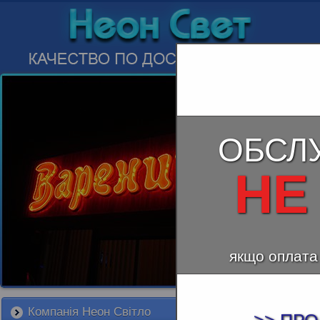
ОБСЛ
НЕ
якщо оплата
Компанія Неон Світло