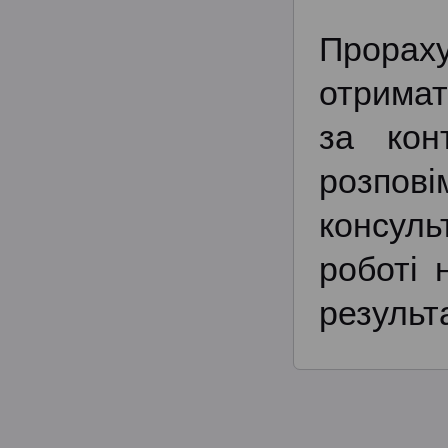
Прорах
отримат
за кон
розпові
консул
роботі 
результа