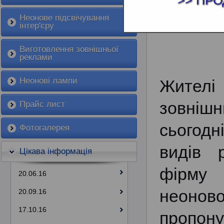
>> ПРО
ЦІНА НЕОН
Неонове підсвічування
інтер'єру
Виготовлення зовнішньої
реклами
Неонові лампи
Жителі 
зовніш
Прайс лист
сьогодн
Фотогалерея
видів 
Цікава інформація
фірму
20.06.16
неоно
20.09.16
17.10.16
пропон