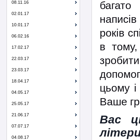
багато
08.11.16
02.01.17
написів
10.01.17
років с
06.02.16
в тому
17.02.17
зробити
22.03.17
23.03.17
допомог
18.04.17
цьому і
04.05.17
Ваше гр
25.05.17
21.06.17
Вас ц
07.07.17
літер
04.08.17