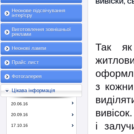
ВИВІСКИ, С
Неонове підсвічування
інтер'єру
Виготовлення зовнішньої
реклами
Так як
Неонові лампи
житлов
Прайс лист
оформле
Фотогалерея
з кожни
Цікава інформація
виділят
20.06.16
вивісок
20.09.16
і залуч
17.10.16