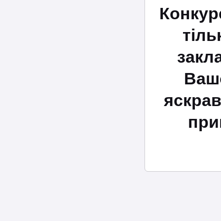
Конкур
тіль
закла
Вашо
яскрав
при