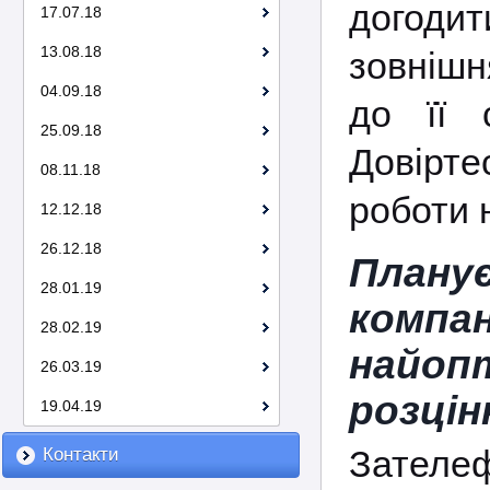
догодит
17.07.18
13.08.18
зовнішн
04.09.18
до її 
25.09.18
Довірте
08.11.18
роботи 
12.12.18
26.12.18
Планує
28.01.19
комп
28.02.19
найоп
26.03.19
розцін
19.04.19
Зателе
Контакти