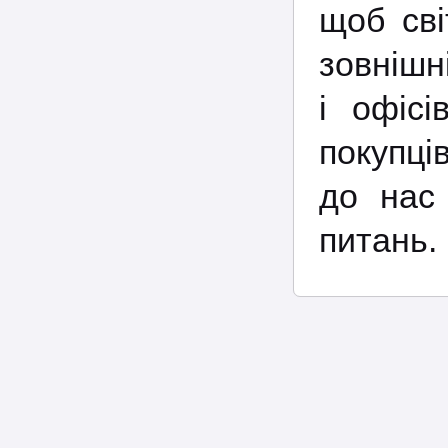
щоб сві
зовнішн
і офісі
покупці
до нас 
питань.