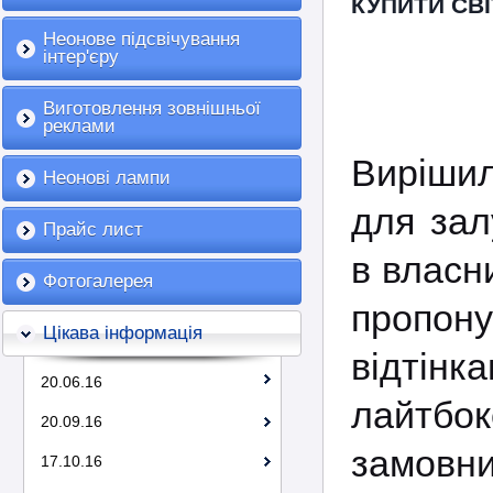
КУПИТИ СВІ
Неонове підсвічування
інтер'єру
Виготовлення зовнішньої
реклами
Вирішил
Неонові лампи
для зал
Прайс лист
в власн
Фотогалерея
пропон
Цікава інформація
відті
20.06.16
лайтб
20.09.16
замовн
17.10.16