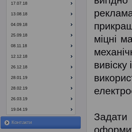
вигідн
17.07.18
реклама
13.08.18
прикраш
04.09.18
25.09.18
міцні м
08.11.18
механіч
12.12.18
вивіску 
26.12.18
викор
28.01.19
електрое
28.02.19
26.03.19
19.04.19
Задати
Контакти
оформит