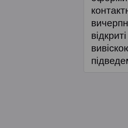
контак
вичерпн
відкрит
вивіско
підведе