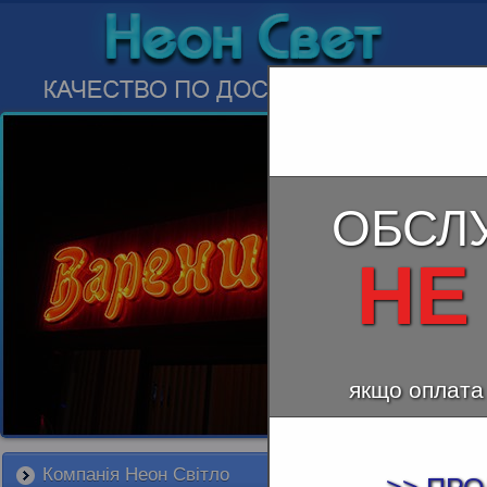
ОБСЛ
НЕ
якщо оплата
Компанія Неон Світло