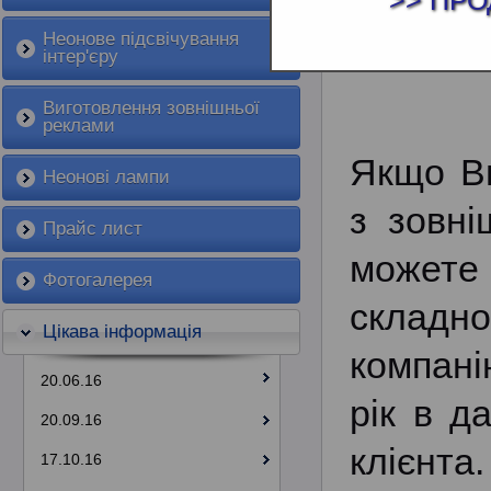
>> ПРО
ЗОВНІШНЯ 
Неонове підсвічування
інтер'єру
Виготовлення зовнішньої
реклами
Якщо Ви
Неонові лампи
з зовні
Прайс лист
можете
Фотогалерея
складн
Цікава інформація
компан
20.06.16
рік в да
20.09.16
клієнта
17.10.16