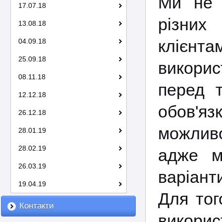
Ми не 
17.07.18
різних
13.08.18
клієнта
04.09.18
25.09.18
викори
08.11.18
перед 
12.12.18
обов'яз
26.12.18
можлив
28.01.19
28.02.19
адже м
26.03.19
варіант
19.04.19
Для тог
Контакти
викорис