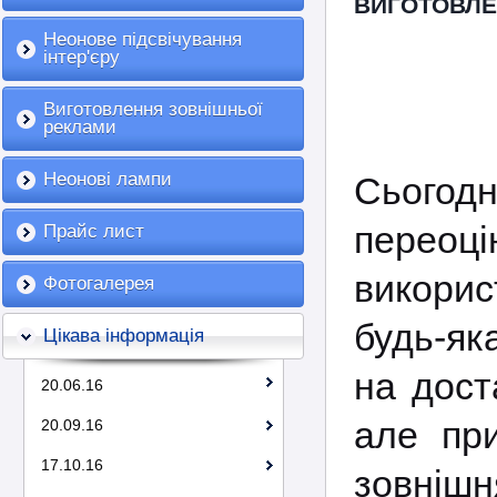
ВИГОТОВЛЕ
Неонове підсвічування
інтер'єру
Виготовлення зовнішньої
реклами
Неонові лампи
Сього
перео
Прайс лист
викори
Фотогалерея
будь-як
Цікава інформація
на дост
20.06.16
але пр
20.09.16
17.10.16
зовніш