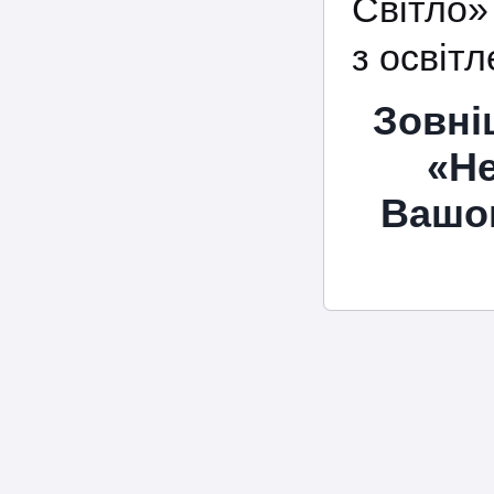
Світло»
з освіт
Зовні
«Не
Вашог