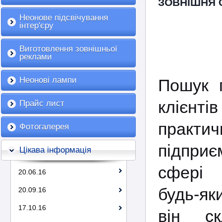
ЗОВНІШНЯ 
Неонове підсвічування
інтер'єру
Виготовлення зовнішньої
реклами
Неонові лампи
Пошук п
клієнт
Прайс лист
практ
Фотогалерея
підприє
Цікава інформація
сфері 
20.06.16
будь-як
20.09.16
17.10.16
він ск