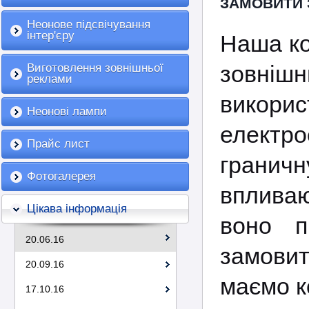
ЗАМОВИТИ 
Неонове підсвічування
інтер'єру
Наша ко
зовнішн
Виготовлення зовнішньої
реклами
викори
Неонові лампи
електр
Прайс лист
граничн
Фотогалерея
впливаю
Цікава інформація
воно п
20.06.16
замовит
20.09.16
маємо к
17.10.16