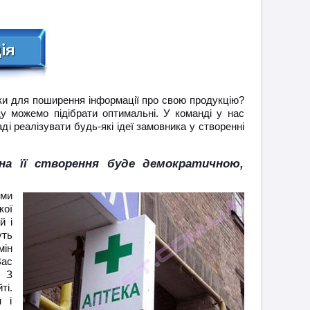
ски для поширення інформації про свою продукцію?
у можемо підібрати оптимальні. У команді у нас
і реалізувати будь-які ідеї замовника у створенні
 на її створення буде демократичною,
 ми
кої
й і
уть
мін
Вас
. З
ті.
 і