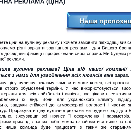
ЧНА РЕКЛАМА (ЦІНА)
єте ціни на вуличну рекламу і хочете замовити підходящі виві
онуємо різні варіанти зовнішньої реклами і для Вашого бренд
 досвідчені фахівці і професіонали своєї справи. Ми будемо рад
ної реклами.
вила вулична реклама? Ціна від нашої компанії
ться з нами для узгодження всіх нюансів вже зараз.
мну ціну вуличну рекламу замовити може кожен, всі проекти
в строго обумовлені терміни. У нас використовуються висо
атеріали для всіх лайтбоксів і вивісок, нас цікавить естетични
абельний їх вид. Вони для українського клімату підійд
ьно, завдяки стійкості до атмосферної вологості і частих з
тур. Прорахувати ціну вуличної реклами ми будемо раді для 
уально, з'ясувавши всі нюанси її оформлення і параметрів
фіями прикладів наших робіт можна ознайомитися вище на сай
с наша команда буде працювати з таким же старанням