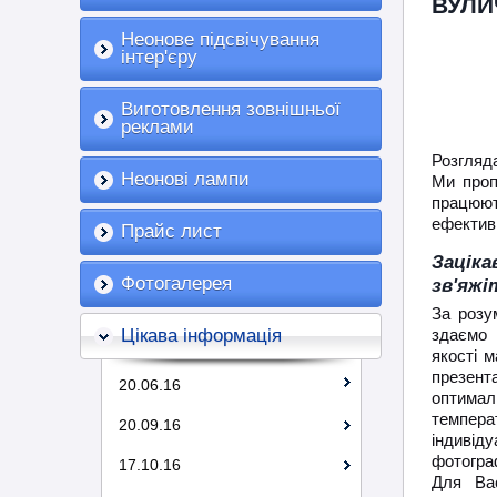
ВУЛИ
Неонове підсвічування
інтер'єру
Виготовлення зовнішньої
реклами
Розгляда
Неонові лампи
Ми проп
працюють
ефектив
Прайс лист
Заціка
Фотогалерея
зв'яжі
За розу
Цікава інформація
здаємо 
якості м
презент
20.06.16
оптимал
темпера
20.09.16
індивід
фотогра
17.10.16
Для Ва