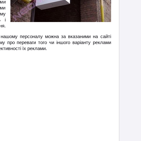
рми
 ми
му
ь і
ня.
 нашому персоналу можна за вказаними на сайті
му про переваги того чи іншого варіанту реклами
ективності їх реклами.