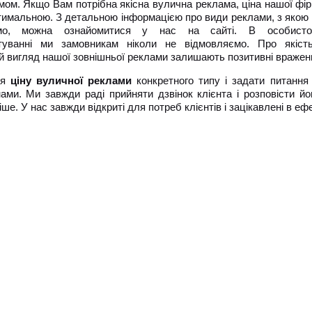
мом. Якщо Вам потрібна якісна вулична реклама, ціна нашої фі
тимальною. З детальною інформацією про види реклами, з якою
мо, можна ознайомитися у нас на сайті. В особисто
туванні ми замовникам ніколи не відмовляємо. Про якіст
й вигляд нашої зовнішньої реклами залишають позитивні вражен
ся
ціну вуличної реклами
конкретного типу і задати питання
ами. Ми завжди раді прийняти дзвінок клієнта і розповісти йо
ше. У нас завжди відкриті для потреб клієнтів і зацікавлені в еф