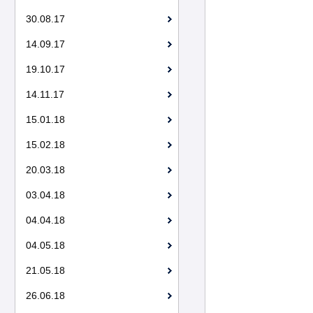
30.08.17
14.09.17
19.10.17
14.11.17
15.01.18
15.02.18
20.03.18
03.04.18
04.04.18
04.05.18
21.05.18
26.06.18