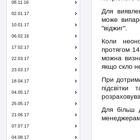
08.11.16
Для виявлен
02.01.17
може випаро
10.01.17
"віджиг".
06.02.16
Коли неоно
17.02.17
протягом 14
можна визна
22.03.17
якщо скло н
23.03.17
При дотрима
18.04.17
підсвітки 
04.05.17
розраховува
25.05.17
Для більш 
21.06.17
менеджерам
07.07.17
04.08.17