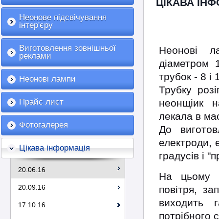
ЦІКАВА ІН
Неонове підсвічування
інтер'єру
Виготовлення зовнішньої
Неонові л
реклами
діаметром 
трубок - 8 і 
Неонові лампи
Трубку розі
Прайс лист
неонщіик н
лекала в мас
Фотогалерея
До виготов
електроди, 
Цікава інформація
градусів і "
20.06.16
На цьому е
20.09.16
повітря, за
виходить г
17.10.16
потрібного с