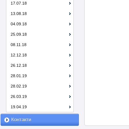
17.07.18
13.08.18
04.09.18
25.09.18
08.11.18
12.12.18
26.12.18
28.01.19
28.02.19
26.03.19
19.04.19
Контакти