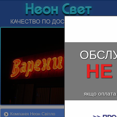
ОБСЛ
НЕ
якщо оплата
Компанія Неон Світло