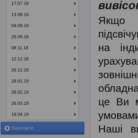
вивісо
17.07.18
13.08.18
Якщо 
04.09.18
підсвіч
25.09.18
на інд
08.11.18
урахув
12.12.18
26.12.18
зовнішн
28.01.19
обладна
28.02.19
це Ви 
26.03.19
умовами
19.04.19
Наші в
Контакти