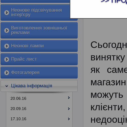
>> ПРО
ПІДСВІЧУВ
Неонове підсвічування
інтер'єру
Виготовлення зовнішньої
реклами
Сьогодн
Неонові лампи
винятку
Прайс лист
як сам
Фотогалерея
магази
Цікава інформація
можуть
20.06.16
клієнт
20.09.16
недооц
17.10.16