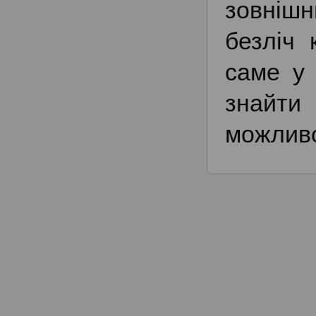
зовнішн
безліч 
саме у 
знайти
можливо