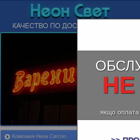
ОБСЛ
НЕ
якщо оплата
Компанія Неон Світло