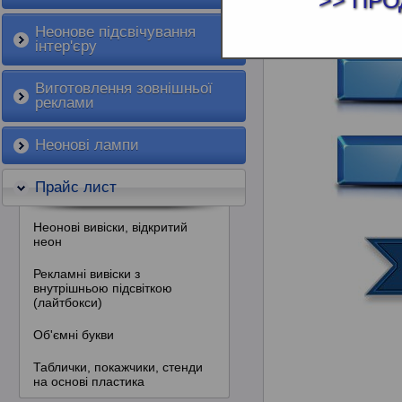
>> ПРО
ПРАЙС ЛИС
Неонове підсвічування
інтер'єру
Виготовлення зовнішньої
реклами
Неонові лампи
Прайс лист
Неонові вивіски, відкритий
неон
Рекламні вивіски з
внутрішньою підсвіткою
(лайтбокси)
Об'ємні букви
Таблички, покажчики, стенди
на основі пластика