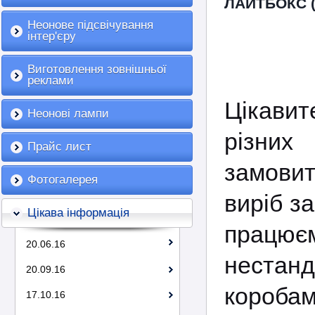
ЛАЙТБОКС (
Неонове підсвічування
інтер'єру
Виготовлення зовнішньої
реклами
Цікавит
Неонові лампи
різни
Прайс лист
замови
Фотогалерея
виріб з
Цікава інформація
працює
20.06.16
нестанд
20.09.16
коробам
17.10.16