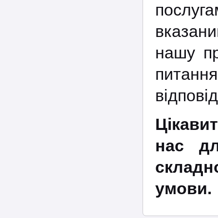
послуга
вказан
нашу пр
питання
відповід
Цікави
нас дл
складн
умови.