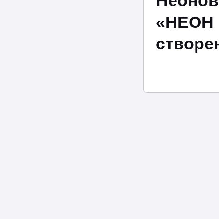
Неонов
«НЕОН 
створен