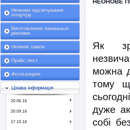
НЕОНОВЕ П
Неонове підсвічування
інтер'єру
Виготовлення зовнішньої
реклами
Як зр
Неонові лампи
незвич
Прайс лист
можна д
Фотогалерея
тому щ
Цікава інформація
сьогодн
20.06.16
дуже ак
20.09.16
собі бе
17.10.16