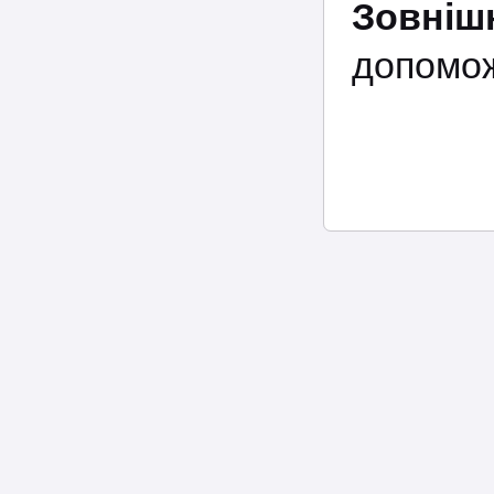
Зовнішн
допомож