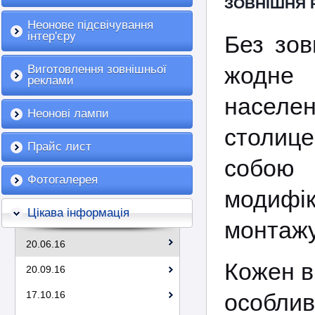
ЗОВНІШНЯ 
Неонове підсвічування
інтер'єру
Без зов
жодне 
Виготовлення зовнішньої
реклами
населе
Неонові лампи
столице
Прайс лист
собою
Фотогалерея
модифік
Цікава інформація
монтажу
20.06.16
Кожен в
20.09.16
17.10.16
особли