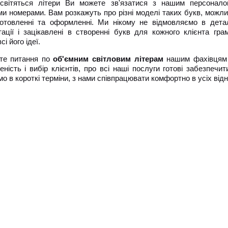
 світяться літери Ви можете зв'язатися з нашим персонал
и номерами. Вам розкажуть про різні моделі таких букв, можли
готовленні та оформленні. Ми нікому не відмовляємо в дета
тації і зацікавлені в створенні букв для кожного клієнта гра
сі його ідеї.
те питання по
об'ємним світловим літерам
нашим фахівцям 
еність і вибір клієнтів, про всі наші послуги готові забезпе
о в короткі терміни, з нами співпрацювати комфортно в усіх від