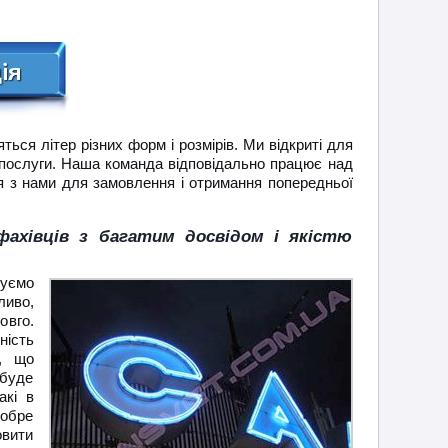
ься літер різних форм і розмірів. Ми відкриті для
ої послуги. Наша команда відповідально працює над
ся з нами для замовлення і отримання попередньої
фахівців з багатим досвідом і якістю
вуємо
ливо,
овго.
ість
х, що
 буде
акі в
добре
овити