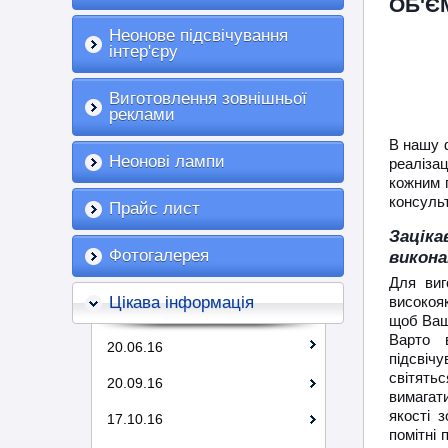
ОБ'Є
Неонове підсвічування
інтер'єру
Виготовлення зовнішньої
реклами
В нашу ф
Неонові лампи
реалізац
кожним 
консульт
Прайс лист
Заціка
Фотогалерея
викона
Для виг
Цікава інформація
високоя
щоб Ваші
Варто в
20.06.16
підсвіч
світятьс
20.09.16
вимагат
якості 
17.10.16
помітні 