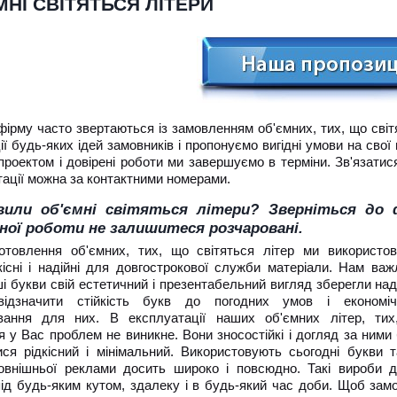
МНІ СВІТЯТЬСЯ ЛІТЕРИ
ірму часто звертаються із замовленням об'ємних, тих, що світят
ії будь-яких ідей замовників і пропонуємо вигідні умови на св
проектом і довірені роботи ми завершуємо в терміни. Зв'язати
ації можна за контактними номерами.
вили об'ємні світяться літери? Зверніться до 
ної роботи не залишитеся розчаровані.
отовлення об'ємних, тих, що світяться літер ми використо
кісні і надійні для довгострокової служби матеріали. Нам важ
 букви свій естетичний і презентабельний вигляд зберегли над
ідзначити стійкість букв до погодних умов і економічн
ування для них. В експлуатації наших об'ємних літер, ти
я у Вас проблем не виникне. Вони зносостійкі і догляд за ними
ися рідкісний і мінімальний. Використовують сьогодні букви т
зовнішньої реклами досить широко і повсюдно. Такі вироби 
під будь-яким кутом, здалеку і в будь-який час доби. Щоб зам