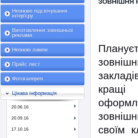
ЗОВНІШНЯ 
Неонове підсвічування
інтер'єру
Виготовлення зовнішньої
реклами
Планує
Неонові лампи
зовніш
Прайс лист
закладі
Фотогалерея
кращі 
Цікава інформація
оформле
20.06.16
зовніш
20.09.16
своїм к
17.10.16