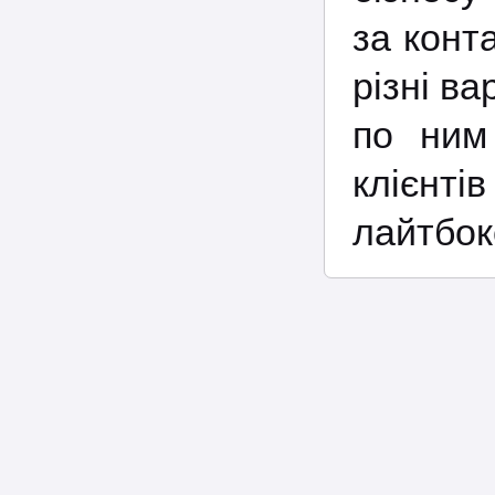
за конт
різні ва
по ним
клієнт
лайтбок