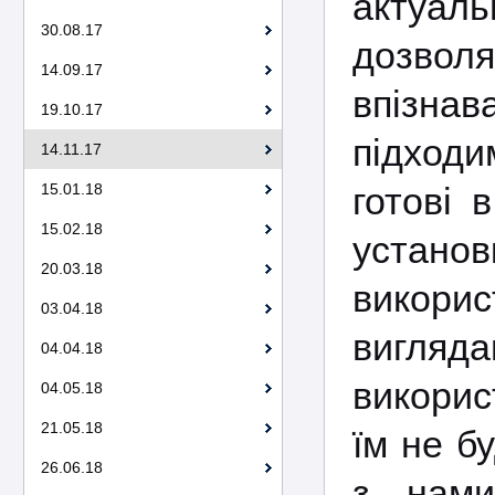
актуаль
30.08.17
дозволя
14.09.17
впізнав
19.10.17
підходи
14.11.17
15.01.18
готові 
15.02.18
устано
20.03.18
викори
03.04.18
вигляд
04.04.18
викорис
04.05.18
21.05.18
їм не б
26.06.18
з нами