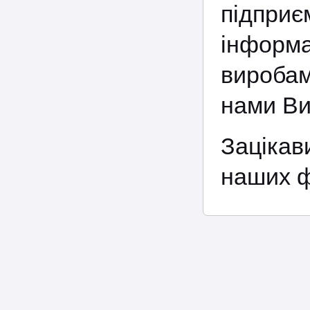
підпри
інформ
виробам
нами Ви
Зацікав
наших ф