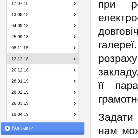
при ро
17.07.18
електро
13.08.18
04.09.18
довгові
25.09.18
галере
08.11.18
розрах
12.12.18
закладу
26.12.18
28.01.19
її пар
28.02.19
грамотн
26.03.19
Задати 
19.04.19
нам мо
Контакти