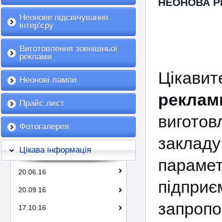
НЕОНОВА Р
Неонове підсвічування
інтер'єру
Виготовлення зовнішньої
реклами
Цікави
Неонові лампи
реклам
Прайс лист
виготов
Фотогалерея
закла
Цікава інформація
пара
20.06.16
підп
20.09.16
запропо
17.10.16