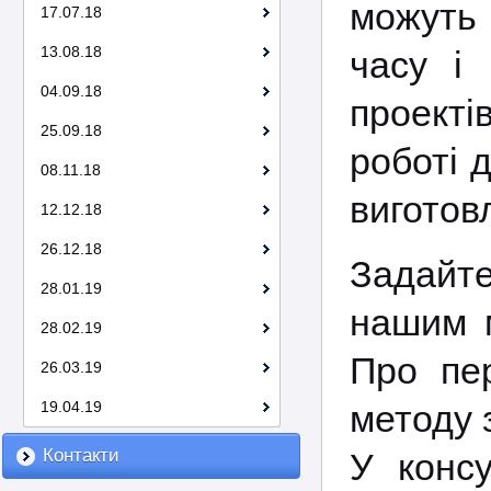
можуть 
17.07.18
13.08.18
часу і 
04.09.18
проекті
25.09.18
роботі 
08.11.18
виготов
12.12.18
26.12.18
Задайт
28.01.19
нашим м
28.02.19
Про пер
26.03.19
19.04.19
методу 
Контакти
У консу