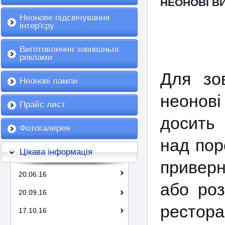
НЕОНОВІ ВИ
Неонове підсвічування
інтер'єру
Виготовлення зовнішньої
реклами
Для зо
Неонові лампи
неонов
Прайс лист
досить 
Фотогалерея
над пор
Цікава інформація
приверн
20.06.16
або роз
20.09.16
рестор
17.10.16