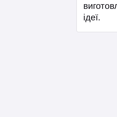
виготов
ідеї.