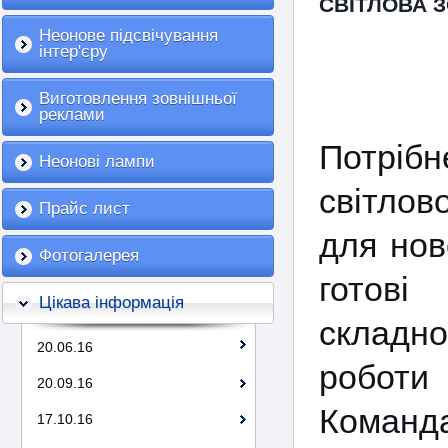
СВІТЛОВА 
Неонове підсвічування
інтер'єру
Виготовлення зовнішньої
реклами
Потрі
Неонові лампи
світлов
Прайс лист
для нов
Фотогалерея
готові
Цікава інформація
складно
20.06.16
роботи
20.09.16
Команд
17.10.16