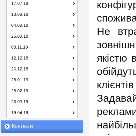
конфігу
17.07.18
13.08.18
спожива
04.09.18
Не втр
25.09.18
зовнішн
08.11.18
якістю 
12.12.18
обійдут
26.12.18
28.01.19
клієнті
28.02.19
Задавай
26.03.19
реклами
19.04.19
найбіл
Контакти