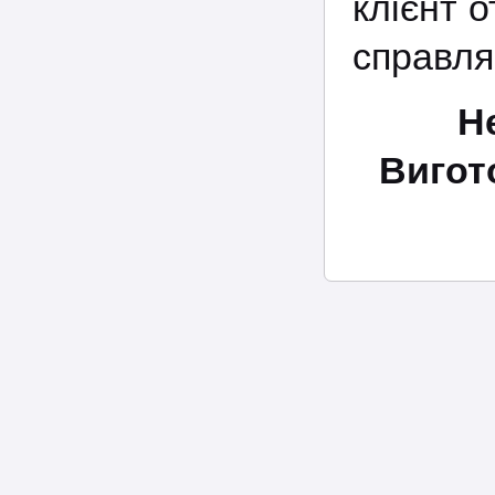
клієнт о
справля
Н
Вигот