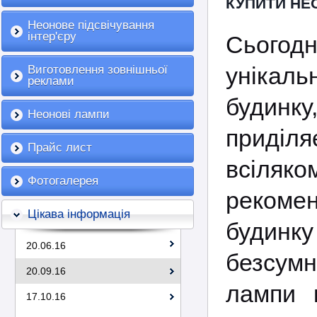
КУПИТИ НЕ
Неонове підсвічування
інтер'єру
Сьогодн
унікаль
Виготовлення зовнішньої
реклами
будинк
Неонові лампи
приділ
Прайс лист
всіляк
Фотогалерея
реком
Цікава інформація
будинк
20.06.16
безсумн
20.09.16
лампи 
17.10.16