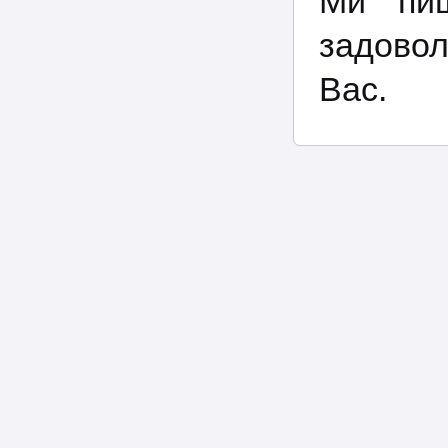
Ми пиш
задовол
Вас.