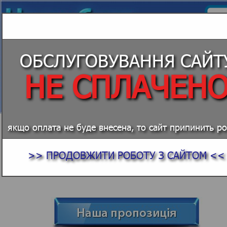
ОБСЛУГОВУВАННЯ САЙТ
НЕ СПЛАЧЕН
СВІТЛОВІ ВИВІСКИ
якщо оплата не буде внесена, то сайт припинить р
ВИГОТОВЛЕННЯ СВІТЛОВ
>> ПРОДОВЖИТИ РОБОТУ З САЙТОМ <<
РЕКЛАМИ