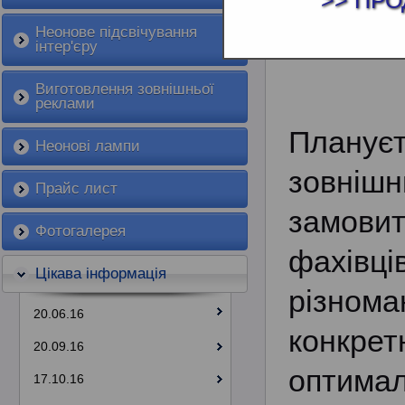
>> ПРО
ЗОВНІШНЯ 
Неонове підсвічування
інтер'єру
Виготовлення зовнішньої
реклами
Плануєт
Неонові лампи
зовніш
Прайс лист
замовит
Фотогалерея
фахі
Цікава інформація
різном
20.06.16
конкре
20.09.16
оптимал
17.10.16