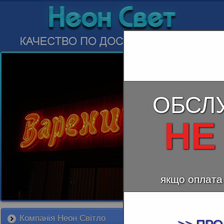
ОБСЛ
НЕ
якщо оплата
Компанія Неон Світло