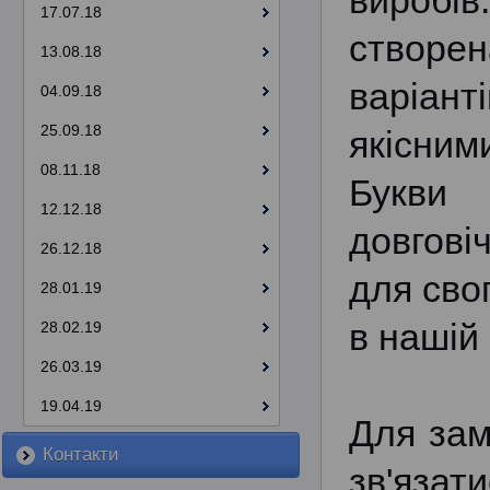
виробі
17.07.18
створен
13.08.18
варіан
04.09.18
25.09.18
якісним
08.11.18
Букви 
12.12.18
довгові
26.12.18
для сво
28.01.19
в нашій 
28.02.19
26.03.19
19.04.19
Для зам
Контакти
зв'яза